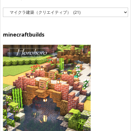
カ
テ
ゴ
リ
ー
minecraftbuilds