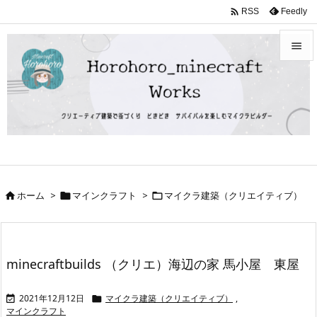

Feedly
RSS


メニュ

サイド

前へ

ホーム
>
マインクラフト
>
マイクラ建築（クリエイティブ）



次へ

検索
minecraftbuilds （クリエ）海辺の家 馬小屋 東屋
2021年12月12日
マイクラ建築（クリエイティブ）
,


マインクラフト