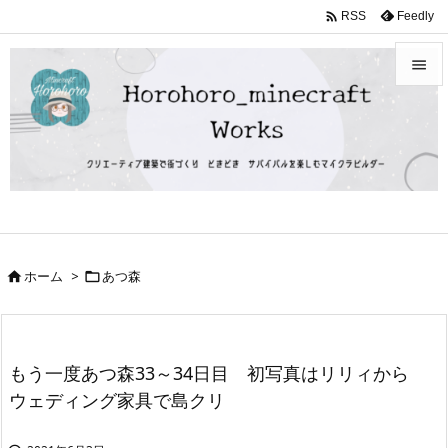

Feedly
RSS


メニュ

サイド

前へ

ホーム
>
あつ森


次へ

検索
もう一度あつ森33～34日目 初写真はリリィから
ウェディング家具で島クリ