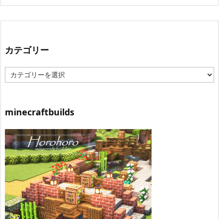
カテゴリー
カ
テ
ゴ
リ
ー
minecraftbuilds