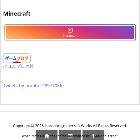
Minecraft
Instagram
にほんブログ村
Tweets by horohor28977086
Copyright ©
2026
Horohoro_minecraft Works
All Rights Reserved.



WordPress Luxeritas Theme is provided by "
Thought is free
".