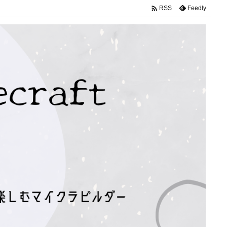

Feedly
RSS