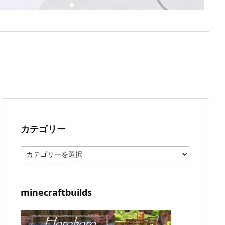
カテゴリー
カ
テ
ゴ
リ
ー
minecraftbuilds