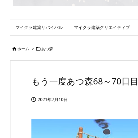
マイクラ建築サバイバル
マイクラ建築クリエイティブ
ホーム
>
あつ森


もう一度あつ森68～70日
2021年7月10日
