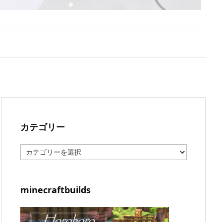
カテゴリー
カ
テ
ゴ
リ
ー
minecraftbuilds