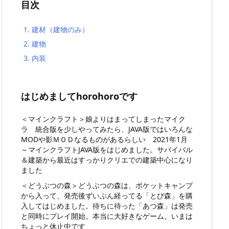
目次
1.
建材（建物のみ）
2.
建物
3.
内装
はじめましてhorohoroです
＜マインクラフト＞娘よりはまってしまったマイク
ラ 統合版を少しやってみたら
、JAVA版ではいろんな
MODや影ＭＯＤなるものがあるらしい 2021年1月
～マインクラフトJAVA版をはじめました。サバイバル
＆建築から最近はすっかりクリエでの建築中心になり
ました
＜どうぶつの森＞どうぶつの森は、ポケットキャンプ
から入って、発売後ずいぶん経ってる「とび森」を購
入してはじめました。待ちに待った「あつ森」は発売
と同時にプレイ開始。本当に大好きなゲーム。いまは
ちょっと休止中です