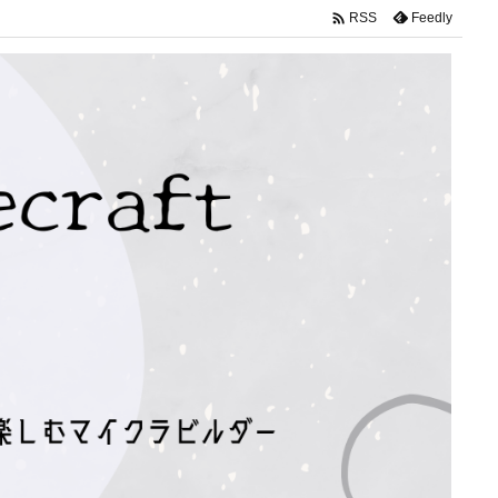

Feedly
RSS