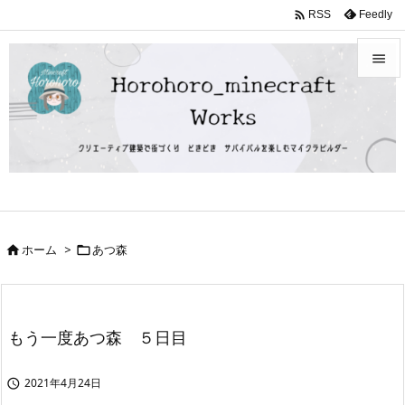

Feedly
RSS


メニュ

サイド

前へ

ホーム
>
あつ森


次へ

検索
もう一度あつ森 ５日目
2021年4月24日
