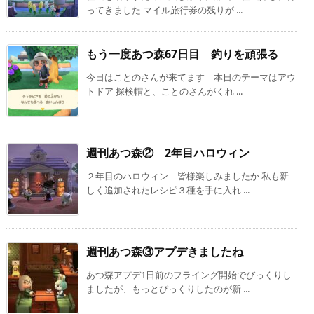
ってきました マイル旅行券の残りが ...
もう一度あつ森67日目 釣りを頑張る
今日はことのさんが来てます 本日のテーマはアウ
トドア 探検帽と、ことのさんがくれ ...
週刊あつ森② 2年目ハロウィン
２年目のハロウィン 皆様楽しみましたか 私も新
しく追加されたレシピ３種を手に入れ ...
週刊あつ森③アプデきましたね
あつ森アプデ1日前のフライング開始でびっくりし
ましたが、もっとびっくりしたのが新 ...