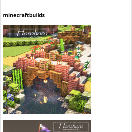
ゴ
リ
ー
minecraftbuilds