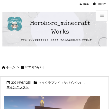

Feedly
RSS


メニュ

サイド

前へ

ホーム
>
2021年6月2日


次へ

検索
2021年6月2日
マイクラプレイ（サバイバル）
,


マインクラフト