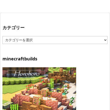
カテゴリー
カ
テ
ゴ
リ
ー
minecraftbuilds