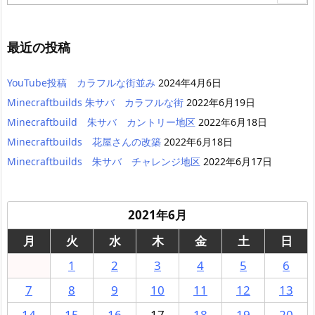
最近の投稿
YouTube投稿 カラフルな街並み
2024年4月6日
Minecraftbuilds 朱サバ カラフルな街
2022年6月19日
Minecraftbuild 朱サバ カントリー地区
2022年6月18日
Minecraftbuilds 花屋さんの改築
2022年6月18日
Minecraftbuilds 朱サバ チャレンジ地区
2022年6月17日
2021年6月
月
火
水
木
金
土
日
1
2
3
4
5
6
7
8
9
10
11
12
13
14
15
16
17
18
19
20