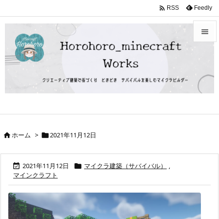

Feedly
RSS


メニュ

サイド

前へ

ホーム
>
2021年11月12日


次へ

検索
2021年11月12日
マイクラ建築（サバイバル）
,


マインクラフト