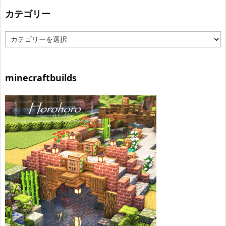
カテゴリー
カ
テ
ゴ
リ
ー
minecraftbuilds