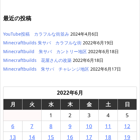
最近の投稿
YouTube投稿 カラフルな街並み
2024年4月6日
Minecraftbuilds 朱サバ カラフルな街
2022年6月19日
Minecraftbuild 朱サバ カントリー地区
2022年6月18日
Minecraftbuilds 花屋さんの改築
2022年6月18日
Minecraftbuilds 朱サバ チャレンジ地区
2022年6月17日
2022年6月
月
火
水
木
金
土
日
1
2
3
4
5
6
7
8
9
10
11
12
13
14
15
16
17
18
19