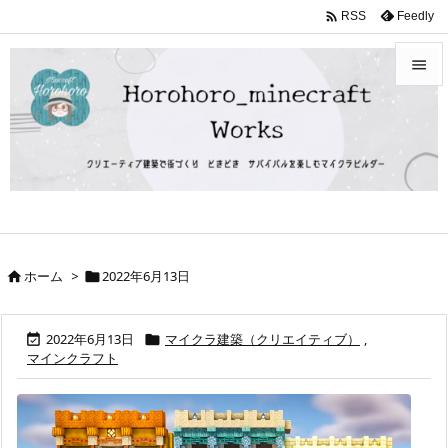

Feedly
RSS


メニュ

サイド

前へ

ホーム
>
2022年6月13日


次へ

検索
2022年6月13日
マイクラ建築（クリエイティブ）
,


マインクラフト