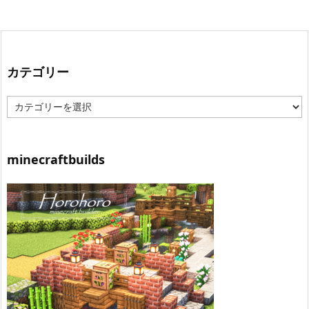
カテゴリー
カ
テ
ゴ
リ
ー
minecraftbuilds