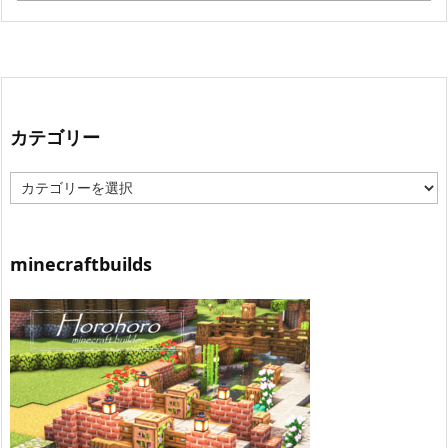
カテゴリー
カ
テ
ゴ
リ
ー
minecraftbuilds