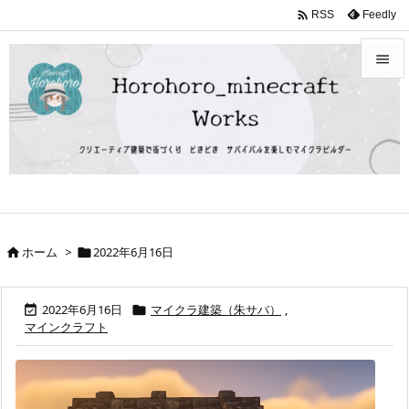

Feedly
RSS


メニュ

サイド

前へ

ホーム
>
2022年6月16日


次へ

検索
2022年6月16日
マイクラ建築（朱サバ）
,


マインクラフト