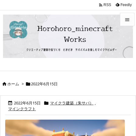

Feedly
RSS


メニュ

サイド

前へ

ホーム
>
2022年6月15日


次へ

検索
2022年6月15日
マイクラ建築（朱サバ）
,


マインクラフト