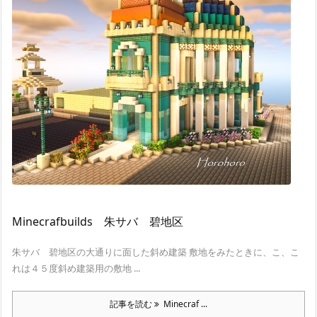
Minecrafbuilds 朱サバ 碧地区
朱サバ 碧地区の大通りに面した斜め建築 敷地をみたときに、こ、こ
れは４５度斜め建築用の敷地 ...
記事を読む
Minecraf ...