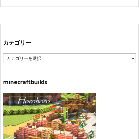
カテゴリー
カ
テ
ゴ
リ
ー
minecraftbuilds